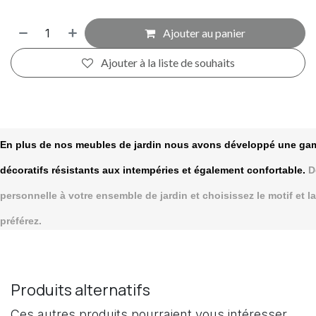
Ajouter au panier
Ajouter à la liste de souhaits
En plus de nos meubles de jardin nous avons développé une g
décoratifs résistants aux intempéries et également confortable.
D
personnelle à votre ensemble de jardin et choisissez le motif et 
préférez.
Produits alternatifs
Ces autres produits pourraient vous intéresser