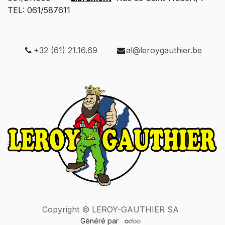
TEL: 061/587611
+32 (61) 21.16.69
al@leroygauthier.be
Copyright © LEROY-GAUTHIER SA
Généré par