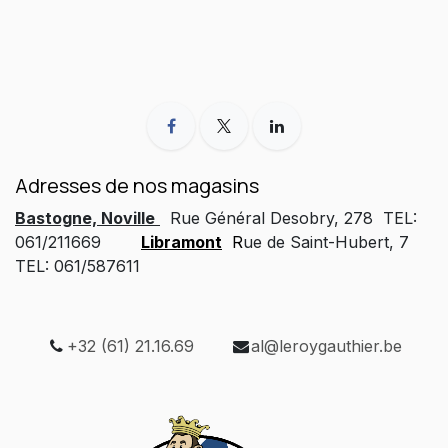
Adresses de nos magasins
Bastogne, Noville
Rue Général Desobry, 278 TEL:
061/211669
Libramont
R
ue de Saint-Hubert, 7
TEL: 061/587611
+32 (61) 21.16.69
al@leroygauthier.be