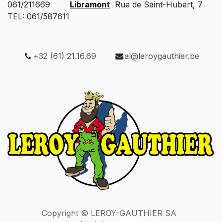
061/211669
Libramont
R
ue de Saint-Hubert, 7
TEL: 061/587611
+32 (61) 21.16.69
al@leroygauthier.be
Copyright © LEROY-GAUTHIER SA